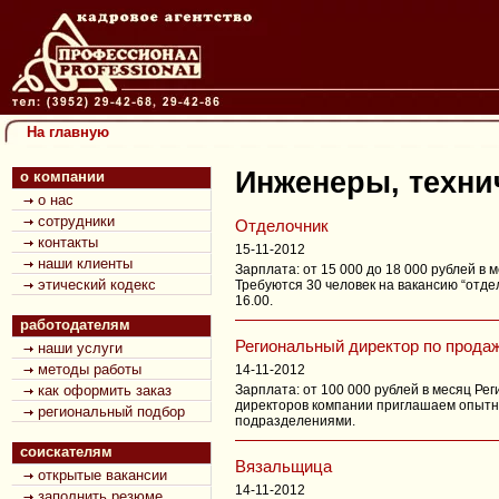
Hа главную
Инженеры, техни
о компании
о нас
сотрудники
Отделочник
контакты
15-11-2012
наши клиенты
Зарплата: от 15 000 до 18 000 рублей в
этический кодекс
Требуются 30 человек на вакансию “отдел
16.00.
работодателям
Региональный директор по прода
наши услуги
методы работы
14-11-2012
как оформить заказ
Зарплата: от 100 000 рублей в месяц Ре
директоров компании приглашаем опытно
региональный подбор
подразделениями.
соискателям
Вязальщица
открытые вакансии
14-11-2012
заполнить резюме