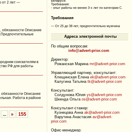
Беларуси.
 от 2 лет —
Требования:
- опыт работы не менее 3-х лет по категории С.
Требования
— От 25 до 38 лет, предпочтительно мужчина
ии, обязанности Описание
ка.Предпочтительные
Адреса электронной почты
По общим вопросам:
info@advert-prior.com
Директор:
городним соискателям в
Рожанская Марина
mr@advert-prior.com
ство РФ для работы
Управляющий партнер, консультант:
Клещинская Елена
ek@advert-prior.com
Калугина Татьяна
tk@advert-prior.com
Консультант:
ии, обязанности Описание
Солдунова Юлия
ys@advert-prior.com
ельная. Работа в районе
Шкенда Ольга
os@advert-prior.com
Консультант-стажер:
Кузнецова Анна
ak@advert-prior.com
...
»
155
Варутина Анастасия
av@advert-
prior.com
Офис-менеджер: