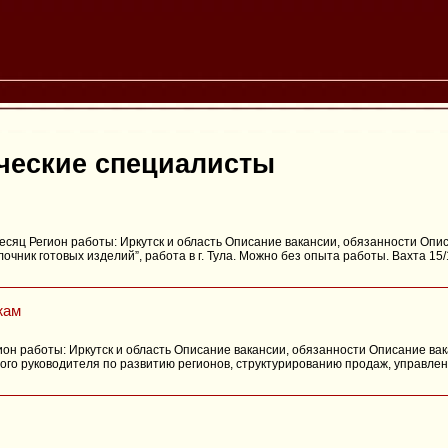
ческие специалисты
 месяц Регион работы: Иркутск и область Описание вакансии, обязанности Опи
очник готовых изделий”, работа в г. Тула. Можно без опыта работы. Вахта 15
жам
гион работы: Иркутск и область Описание вакансии, обязанности Описание вак
го руководителя по развитию регионов, структурированию продаж, управле