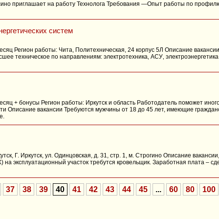
сино приглашает на работу Технолога Требования —Опыт работы по профилю
нергетических систем
 месяц Регион работы: Чита, Политехническая, 24 корпус 5Л Описание ваканс
сшее техническое по направлениям: электротехника‚ АСУ‚ электроэнергети
 месяц + бонусы Регион работы: Иркутск и область Работодатель поможет ино
ти Описание вакансии Требуются мужчины от 18 до 45 лет, имеющие граждан
е.
тск, Г. Иркутск, ул. Одинцовская, д. 31, стр. 1, м. Строгино Описание ваканс
 на эксплуатационный участок требутся кровельщик. Заработная плата – сд
37
38
39
40
41
42
43
44
45
...
60
80
100