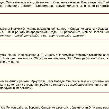
родно Описание вакансии, обязанности Описание вакансии Вязка изделий. Тр
рритории работодателя— Оформление, отпуск, больничный и пр. по ТК Конта
н работы: Иркутск Описание вакансии, обязанности Описание вакансии Узлов
ния —Опыт работы по профилю от 1 года —Образование: Высшее Постоянное
тоянная, полный день, работа на территории работодателя
ркутск, Улица Профсоюзная д.31, м. Новые Черемушки Описание вакансии, об
ет. Гражданство- Россия. Образование- высшее, ПГС. Опыт работы – 5-8 лет в
ьного участка.
в месяц Регион работы: Иркутск, м. Парк Победы Описание вакансии, обязанн
чала до конца изготовления, работа в контакте с закройщиком.Компания за
ндивидуальным лекалам.
онусы Регион работы: Ворсино Описание вакансии, обязанности Описание вак