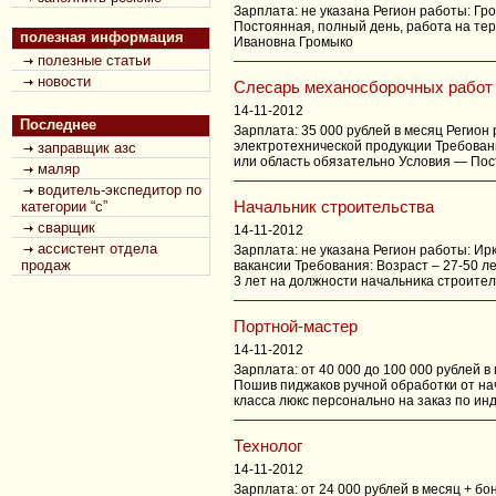
Зарплата: не указана Регион работы: Г
Постоянная, полный день, работа на те
полезная информация
Ивановна Громыко
полезные статьи
новости
Слесарь механосборочных работ
14-11-2012
Последнее
Зарплата: 35 000 рублей в месяц Регио
электротехнической продукции Требова
заправщик азс
или область обязательно Условия — Пос
маляр
водитель-экспедитор по
Начальник строительства
категории “с”
сварщик
14-11-2012
ассистент отдела
Зарплата: не указана Регион работы: И
продаж
вакансии Требования: Возраст – 27-50 л
3 лет на должности начальника строител
Портной-мастер
14-11-2012
Зарплата: от 40 000 до 100 000 рублей 
Пошив пиджаков ручной обработки от на
класса люкс персонально на заказ по и
Технолог
14-11-2012
Зарплата: от 24 000 рублей в месяц + б