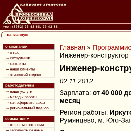
на главную
Главная
»
Программис
о компании
о нас
Инженер-конструктор
сотрудники
контакты
Инженер-констр
наши клиенты
этический кодекс
02.11.2012
работодателям
Зарплата:
от 40 000 д
наши услуги
методы работы
месяц
как оформить заказ
региональный подбор
Регион работы:
Иркут
соискателям
Румянцево, м. Юго-За
открытые вакансии
заполнить резюме