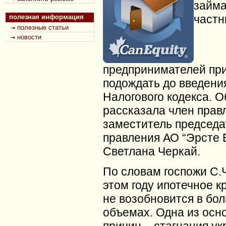
займа
частн
полезная информация
полезные статьи
новости
предпринимателей пр
подождать до введени
Налогового кодекса. О
рассказала член прав
заместитель председа
правления АО “Эрсте 
Светлана Черкай.
По словам госпожи С.Ч
этом году ипотечное 
не возобновится в бо
объемах.
Одна из осн