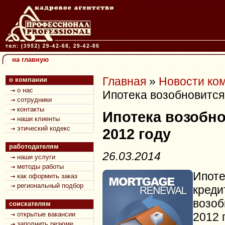
на главную
Главная
»
Новости ко
о компании
о нас
Ипотека возобновится 
сотрудники
контакты
Ипотека возобно
наши клиенты
этический кодекс
2012 году
работодателям
26.03.2014
наши услуги
методы работы
Ипоте
как оформить заказ
региональный подбор
креди
возоб
соискателям
открытые вакансии
2012 г
заполнить резюме