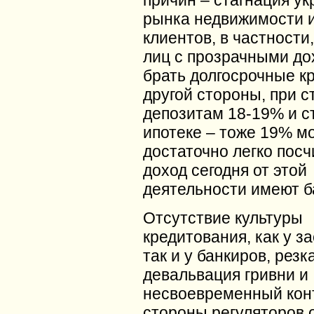
причин – стагнация ук
рынка недвижимости 
клиентов, в частности
лиц с прозрачными д
брать долгосрочные к
другой стороны, при с
депозитам 18-19% и с
ипотеке – тоже 19% м
достаточно легко посч
доход сегодня от этой
деятельности имеют б
Отсутствие культуры
кредитования, как у з
так и у банкиров, резк
девальвация гривни и
несвоевременный кон
стороны регуляторов 