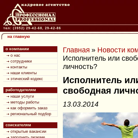
на главную
Главная
»
Новости ко
о компании
о нас
Исполнитель или своб
сотрудники
личность?
контакты
наши клиенты
Исполнитель ил
этический кодекс
свободная личн
работодателям
наши услуги
методы работы
13.03.2014
как оформить заказ
региональный подбор
соискателям
открытые вакансии
заполнить резюме