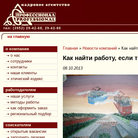
на главную
Главная
»
Новости компаний
»
Как найт
о компании
о нас
Как найти работу, если
сотрудники
контакты
08.10.2013
наши клиенты
этический кодекс
работодателям
наши услуги
методы работы
как оформить заказ
региональный подбор
соискателям
открытые вакансии
заполнить резюме