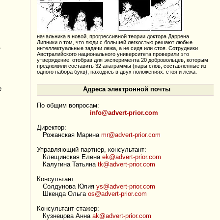
начальника в новой, прогрессивной теории доктора Даррена
Липники о том, что люди с большей легкостью решают любые
,
интеллектуальные задачи лежа, а не сидя или стоя. Сотрудники
Австралийского национального университета проверили это
утверждение, отобрав для эксперимента 20 добровольцев, которым
предложили составить 32 анаграммы (пары слов, составленные из
одного набора букв), находясь в двух положениях: стоя и лежа.
е
Адреса электронной почты
По общим вопросам:
info@advert-prior.com
Директор:
Рожанская Марина
mr@advert-prior.com
Управляющий партнер, консультант:
Клещинская Елена
ek@advert-prior.com
Калугина Татьяна
tk@advert-prior.com
Консультант:
Солдунова Юлия
ys@advert-prior.com
Шкенда Ольга
os@advert-prior.com
Консультант-стажер:
Кузнецова Анна
ak@advert-prior.com