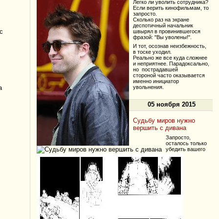
Легко ли уволить сотрудника?
Если верить кинофильмам, то
запросто.
Сколько раз на экране
деспотичный начальник
с
швырял в провинившегося
фразой: "Вы уволены!".
И тот, осознав неизбежность,
в тоске уходил.
Реально же все куда сложнее
и неприятнее. Парадоксально,
но пострадавшей
стороной часто оказывается
именно инициатор
увольнения.
а
05 ноября 2015
Судьбу миров нужно
вершить с дивана
Запросто,
осталось только
убедить вашего