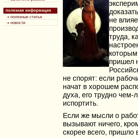
экспери
доказать
полезная информация
полезные статьи
не влияе
новости
произво
труда, к
настроен
которым
пришел н
Российс
не спорят: если рабоч
начат в хорошем рас
духа, его трудно чем-
испортить.
Если же мысли о рабо
вызывают ничего, кром
скорее всего, пришло 