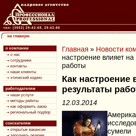
на главную
Главная
»
Новости ко
о компании
о нас
настроение влияет на
сотрудники
работы
контакты
наши клиенты
Как настроение 
этический кодекс
результаты раб
работодателям
наши услуги
методы работы
12.03.2014
как оформить заказ
региональный подбор
Америка
исследо
соискателям
открытые вакансии
сумели
заполнить резюме