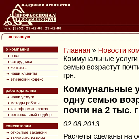
на главную
Главная
»
Новости ко
о компании
о нас
Коммунальные услуги 
сотрудники
семью возрастут почти
контакты
наши клиенты
грн.
этический кодекс
Коммунальные у
работодателям
одну семью воз
наши услуги
методы работы
почти на 2 тыс. г
как оформить заказ
региональный подбор
02.08.2013
соискателям
открытые вакансии
Расчеты сделаны на 
заполнить резюме