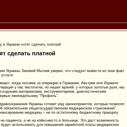
 в Украине хотят сделать платной
ят сделать платной
ия Украины Зиновий Мытник уверен, что следует вывести из тени факт
 услуги.
имают, когда человек за операцию в Германии, Австрии или Израиле
перация у нас бесплатна, но наших врачей, у которых золотые руки, мы
сходными материалами, инструментарием, диагностическим
тервью еженедельнику “Профиль”.
дравоохранения Украины готовит ряд законопроектов, которые позволят
Об обязательном общегосударственном медицинском страховании”.
нансирование медицины – не по остаточному бюджетному принципу.
на пациента, а не на койко-место в больнице. Это даст возможность
 будет использовать для повышения заработной платы медицинских