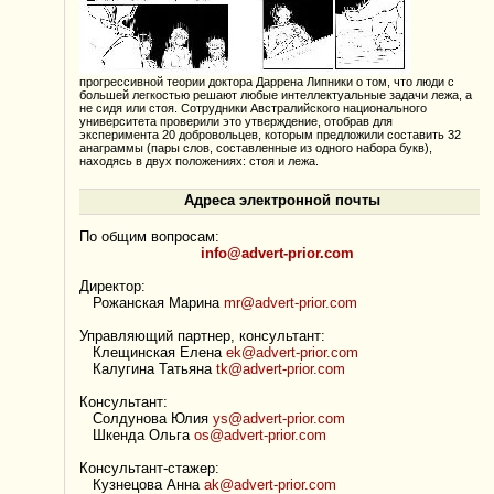
прогрессивной теории доктора Даррена Липники о том, что люди с
большей легкостью решают любые интеллектуальные задачи лежа, а
не сидя или стоя. Сотрудники Австралийского национального
университета проверили это утверждение, отобрав для
эксперимента 20 добровольцев, которым предложили составить 32
анаграммы (пары слов, составленные из одного набора букв),
находясь в двух положениях: стоя и лежа.
Адреса электронной почты
По общим вопросам:
info@advert-prior.com
Директор:
Рожанская Марина
mr@advert-prior.com
Управляющий партнер, консультант:
Клещинская Елена
ek@advert-prior.com
Калугина Татьяна
tk@advert-prior.com
Консультант:
Солдунова Юлия
ys@advert-prior.com
Шкенда Ольга
os@advert-prior.com
Консультант-стажер:
Кузнецова Анна
ak@advert-prior.com