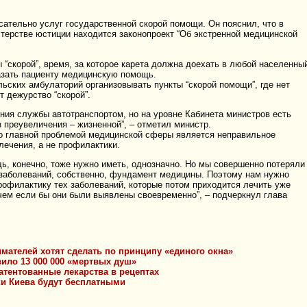
ательно услуг государственной скорой помощи. Он пояснил, что в
терстве юстиции находится законопроект “Об экстренной медицинской
 “скорой”, время, за которое карета должна доехать в любой населенны
азать пациенту медицинскую помощь.
льских амбулаторий организовывать пункты “скорой помощи”, где нет
т дежурство “скорой”.
ия службы автотранспортом, но на уровне Кабинета министров есть
 преувеличения – жизненной”, – отметил министр.
то главной проблемой медицинской сферы является неправильное
лечения, а не профилактики.
, конечно, тоже нужно иметь, однозначно. Но мы совершенно потеряли
 заболеваний, собственно, фундамент медицины. Поэтому нам нужно
профилактику тех заболеваний, которые потом приходится лечить уже
чем если бы они были выявлены своевременно”, – подчеркнул глава
мателей хотят сделать по принципу «единого окна»
ило 13 000 000 «мертвых душ»
тентованные лекарства в рецептах
и Киева будут бесплатными