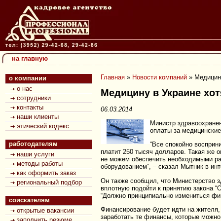
на главную
Главная
»
Новости компаний
»
Медицину
о компании
о нас
Медицину в Украине хот
сотрудники
контакты
06.03.2014
наши клиенты
Министр здравоохранен
этический кодекс
оплаты за медицинские
работодателям
“Все спокойно восприн
платит 250 тысяч долларов. Такая же о
наши услуги
не можем обеспечить необходимыми ра
методы работы
оборудованием”, – сказал Мытник в ин
как оформить заказ
Он также сообщил, что Министерство з
региональный подбор
вплотную подойти к принятию закона “
“Должно принципиально измениться фи
соискателям
Финансирование будет идти на жителя, 
открытые вакансии
заработать те финансы, которые можно
заполнить резюме