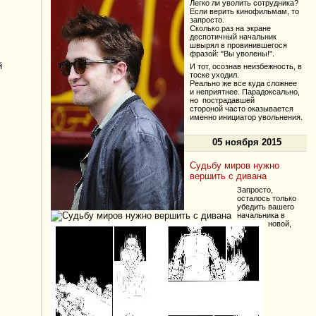
Легко ли уволить сотрудника?
Если верить кинофильмам, то
запросто.
Сколько раз на экране
деспотичный начальник
швырял в провинившегося
фразой: "Вы уволены!".
й
И тот, осознав неизбежность, в
тоске уходил.
Реально же все куда сложнее
и неприятнее. Парадоксально,
но пострадавшей
стороной часто оказывается
именно инициатор увольнения.
05 ноября 2015
Судьбу миров нужно
вершить с дивана
Запросто,
осталось только
убедить вашего
начальника в
новой,