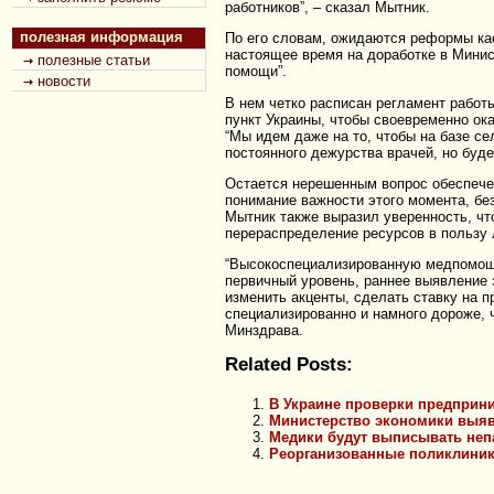
работников”, – сказал Мытник.
полезная информация
По его словам, ожидаются реформы кас
настоящее время на доработке в Минис
полезные статьи
помощи”.
новости
В нем четко расписан регламент работы
пункт Украины, чтобы своевременно ок
“Мы идем даже на то, чтобы на базе се
постоянного дежурства врачей, но буде
Остается нерешенным вопрос обеспечен
понимание важности этого момента, без
Мытник также выразил уверенность, ч
перераспределение ресурсов в пользу 
“Высокоспециализированную медпомощь
первичный уровень, раннее выявление
изменить акценты, сделать ставку на 
специализированно и намного дороже, 
Минздрава.
Related Posts:
В Украине проверки предприни
Министерство экономики выяв
Медики будут выписывать непа
Реорганизованные поликлиник