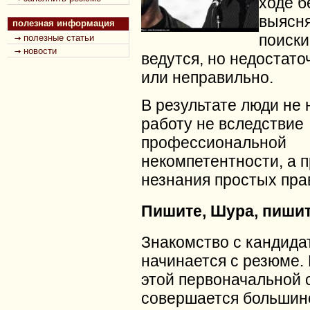
ходе б
выясня
полезная информация
поиски
полезные статьи
новости
ведутся, но недостато
или неправильно.
В результате люди не 
работу не вследствие
профессиональной
некомпетентности, а п
незнания простых пра
Пишите, Шура, пишит
Знакомство с кандида
начинается с резюме.
этой первоначальной 
совершается большин