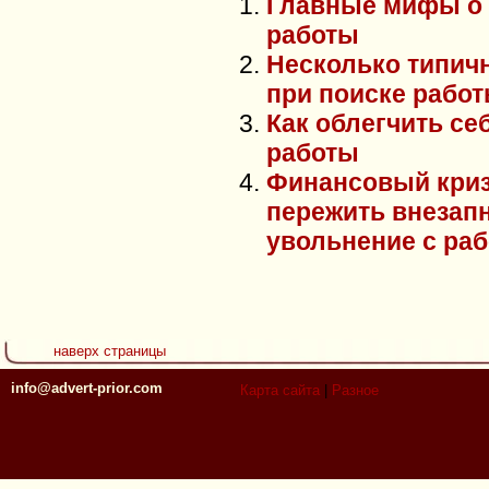
Главные мифы о 
работы
Несколько типич
при поиске рабо
Как облегчить се
работы
Финансовый криз
пережить внезап
увольнение с ра
наверх страницы
info@advert-prior.com
Карта сайта
|
Разное