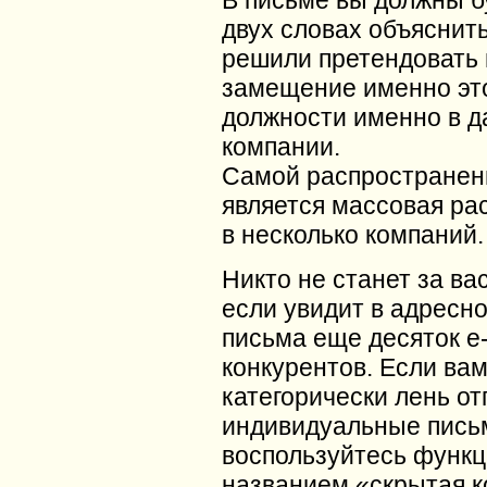
В письме вы должны б
двух словах объяснить
решили претендовать 
замещение именно эт
должности именно в д
компании.
Самой распространен
является массовая ра
в несколько компаний.
Никто не станет за ва
если увидит в адресно
письма еще десяток е
конкурентов. Если ва
категорически лень от
индивидуальные пись
воспользуйтесь функц
названием «скрытая к