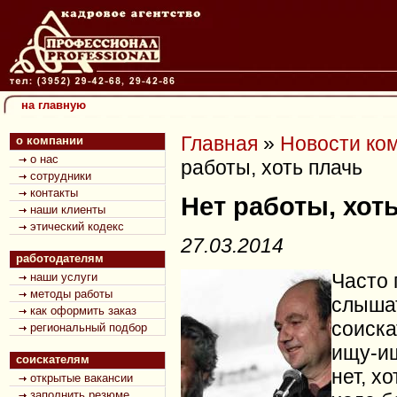
на главную
Главная
»
Новости ко
о компании
о нас
работы, хоть плачь
сотрудники
контакты
Нет работы, хот
наши клиенты
этический кодекс
27.03.2014
работодателям
Часто 
наши услуги
методы работы
слыша
как оформить заказ
соиска
региональный подбор
ищу-ищ
соискателям
нет, хо
открытые вакансии
заполнить резюме