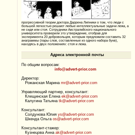
прогрессивной теории доктора Даррена Липники о том, что люди с
большей легкостью решают любые интеллектуальные задачи лежа, а
не сидя или стоя. Сотрудники Австралийского национального
университета проверили это утверждение, отобрав для
эксперимента 20 добровольцев, которым предложили составить 32
анаграммы (пары слов, составленные из одного набора букв),
находясь в двух положениях: стоя и лежа.
Адреса электронной почты
По общим вопросам:
info@advert-prior.com
Директор:
Рожанская Марина
mr@advert-prior.com
Управляющий партнер, консультант:
Клещинская Елена
ek@advert-prior.com
Калугина Татьяна
tk@advert-prior.com
Консультант:
Солдунова Юлия
ys@advert-prior.com
Шкенда Ольга
os@advert-prior.com
Консультант-стажер:
Кузнецова Анна
ak@advert-prior.com