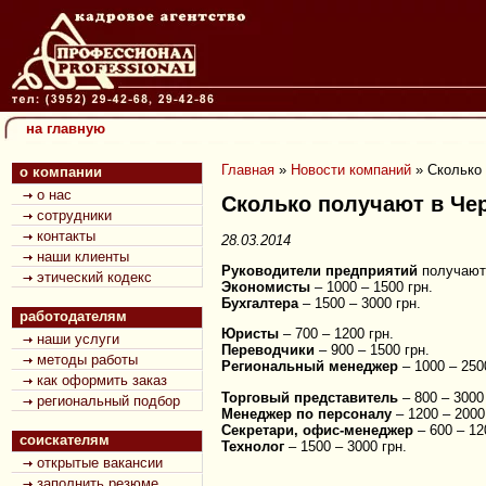
на главную
Главная
»
Новости компаний
»
Сколько
о компании
о нас
Сколько получают в Че
сотрудники
контакты
28.03.2014
наши клиенты
Руководители предприятий
получают 
этический кодекс
Экономисты
– 1000 – 1500 грн.
Бухгалтера
– 1500 – 3000 грн.
работодателям
Юристы
– 700 – 1200 грн.
наши услуги
Переводчики
– 900 – 1500 грн.
методы работы
Региональный менеджер
– 1000 – 250
как оформить заказ
Торговый представитель
– 800 – 3000 
региональный подбор
Менеджер по персоналу
– 1200 – 2000
Секретари, офис-менеджер
– 600 – 12
соискателям
Технолог
– 1500 – 3000 грн.
открытые вакансии
заполнить резюме