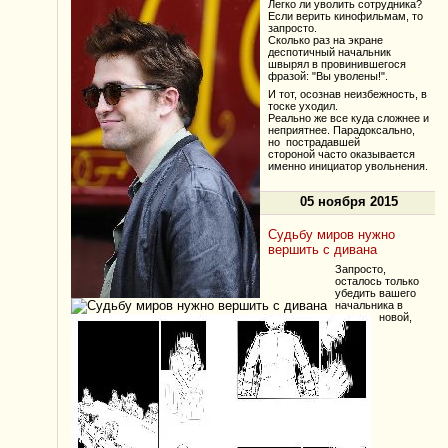
Легко ли уволить сотрудника?
Если верить кинофильмам, то
запросто.
Сколько раз на экране
деспотичный начальник
швырял в провинившегося
фразой: "Вы уволены!".
И тот, осознав неизбежность, в
тоске уходил.
Реально же все куда сложнее и
неприятнее. Парадоксально,
но пострадавшей
стороной часто оказывается
именно инициатор увольнения.
05 ноября 2015
Судьбу миров нужно
вершить с дивана
Запросто,
осталось только
убедить вашего
начальника в
новой,