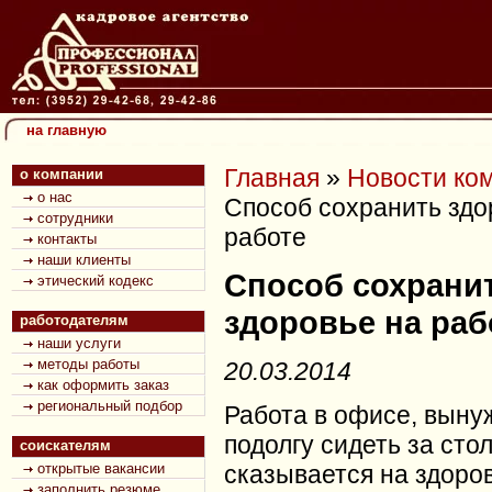
на главную
Главная
»
Новости ко
о компании
о нас
Способ сохранить здо
сотрудники
работе
контакты
наши клиенты
Способ сохрани
этический кодекс
здоровье на раб
работодателям
наши услуги
методы работы
20.03.2014
как оформить заказ
региональный подбор
Работа в офисе, вын
подолгу сидеть за сто
соискателям
открытые вакансии
сказывается на здоров
заполнить резюме