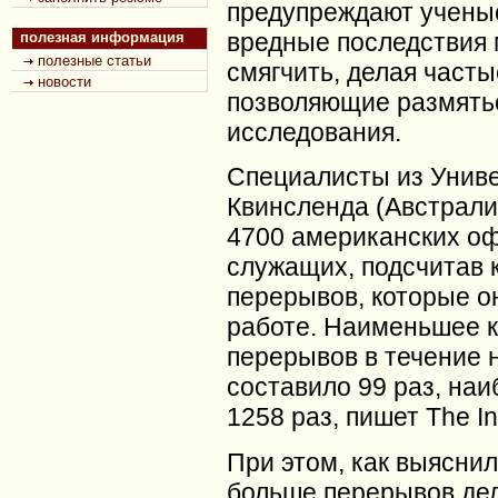
предупреждают учены
вредные последствия
полезная информация
полезные статьи
смягчить, делая част
новости
позволяющие размятьс
исследования.
Специалисты из Унив
Квинсленда (Австрали
4700 американских о
служащих, подсчитав 
перерывов, которые о
работе.
Наименьшее к
перерывов в течение 
составило 99 раз, на
1258 раз, пишет The I
При этом, как выяснил
больше перерывов дел