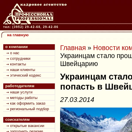
на главную
Главная
»
Новости ко
о компании
о нас
Украинцам стало прощ
сотрудники
Швейцарию
контакты
наши клиенты
Украинцам стал
этический кодекс
попасть в Швей
работодателям
наши услуги
методы работы
27.03.2014
как оформить заказ
региональный подбор
соискателям
открытые вакансии
заполнить резюме