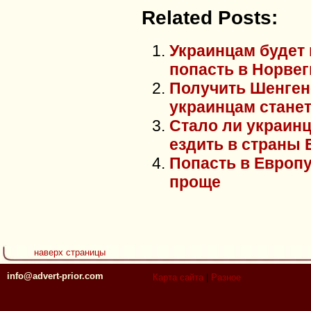
Related Posts:
Украинцам будет
попасть в Норве
Получить Шенген
украинцам стане
Стало ли украинц
ездить в страны 
Попасть в Европу
проще
наверх страницы
info@advert-prior.com
Карта сайта
|
Разное