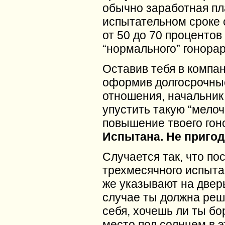
обычно заработная пл
испытательном сроке 
от 50 до 70 процентов
“нормального” гонорар
Оставив тебя в компа
оформив долгосрочны
отношения, начальник
упустить такую “мелочь
повышение твоего гон
Испытана. Не приго
Случается так, что по
трехмесячного испыта
же указывают на дверь
случае ты должна реш
себя, хочешь ли ты бо
место под солнцем в э