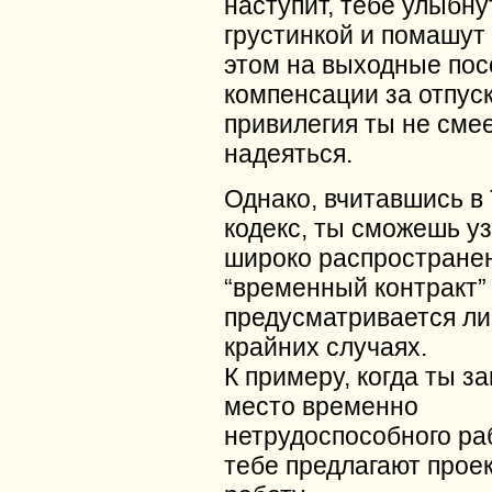
наступит, тебе улыбну
грустинкой и помашут 
этом на выходные пос
компенсации за отпус
привилегия ты не сме
надеяться.
Однако, вчитавшись в
кодекс, ты сможешь уз
широко распростране
“временный контракт”
предусматривается л
крайних случаях.
К примеру, когда ты 
место временно
нетрудоспособного ра
тебе предлагают прое