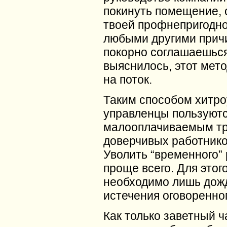
покинуть помещение, 
твоей профнепригодн
любыми другими прич
покорно соглашаешься
выяснилось, этот мет
на поток.
Таким способом хитр
управленцы пользуют
малооплачиваемым т
доверчивых работнико
Уволить “временного”
проще всего. Для этог
необходимо лишь дож
истечения оговоренног
Как только заветный ч