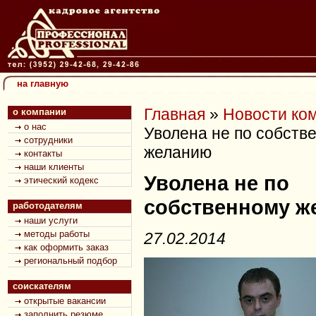
на главную
Главная
»
Новости ко
о компании
о нас
Уволена не по собств
сотрудники
желанию
контакты
наши клиенты
Уволена не по
этический кодекс
собственному ж
работодателям
наши услуги
методы работы
27.02.2014
как оформить заказ
региональный подбор
соискателям
открытые вакансии
заполнить резюме