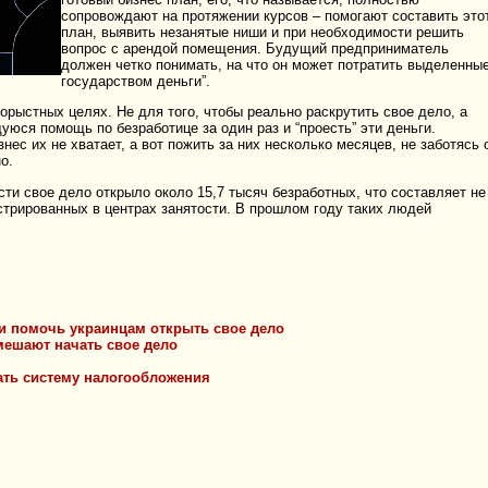
сопровождают на протяжении курсов – помогают составить это
план, выявить незанятые ниши и при необходимости решить
вопрос с арендой помещения. Будущий предприниматель
должен четко понимать, на что он может потратить выделенны
государством деньги”.
орыстных целях. Не для того, чтобы реально раскрутить свое дело, а
юся помощь по безработице за один раз и “проесть” эти деньги.
нес их не хватает, а вот пожить за них несколько месяцев, не заботясь 
о.
ти свое дело открыло около 15,7 тысяч безработных, что составляет не
стрированных в центрах занятости. В прошлом году таких людей
ии помочь украинцам открыть свое дело
мешают начать свое дело
ать систему налогообложения