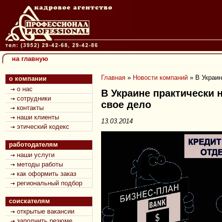
на главную
Главная
»
Новости компаний
»
В Украин
о компании
о нас
В Украине практически 
сотрудники
свое дело
контакты
наши клиенты
13.03.2014
этический кодекс
работодателям
наши услуги
методы работы
как оформить заказ
региональный подбор
соискателям
открытые вакансии
заполнить резюме