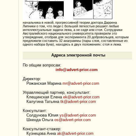
начальника в новой, прогрессивной теории доктора Даррена
Липники о том, что люди с большей легкостью решают любые
интеллектуальные задачи лежа, а не сидя или стоя. Сотрудники
Австралийского национального университета проверили это
утверждение, отобрав для эксперимента 20 добровольцев, которым
предложили составить 32 анаграммы (пары слов, составленные из
одного набора букв), находясь в двух положениях: стоя и лежа.
Адреса электронной почты
По общим вопросам:
info@advert-prior.com
Директор:
Рожанская Марина
mr@advert-prior.com
Управляющий партнер, консультант:
Клещинская Елена
ek@advert-prior.com
Калугина Татьяна
tk@advert-prior.com
Консультант:
Солдунова Юлия
ys@advert-prior.com
Шкенда Ольга
os@advert-prior.com
Консультант-стажер:
Кузнецова Анна
ak@advert-prior.com