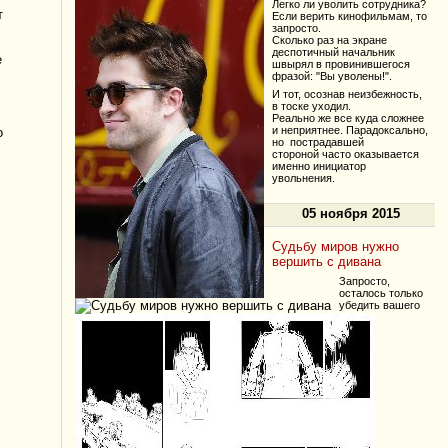
Легко ли уволить сотрудника?
т
Если верить кинофильмам, то
запросто.
Сколько раз на экране
деспотичный начальник
е
швырял в провинившегося
фразой: "Вы уволены!".
И тот, осознав неизбежность,
в тоске уходил.
Реально же все куда сложнее
и неприятнее. Парадоксально,
о
но пострадавшей
стороной часто оказывается
именно инициатор
увольнения.
05 ноября 2015
Судьбу миров нужно
вершить с дивана
Запросто,
осталось только
убедить вашего