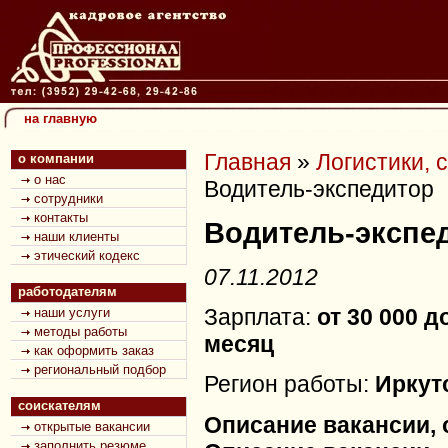
на главную
Главная
»
Логистики, 
о компании
о нас
Водитель-экспедитор
сотрудники
контакты
Водитель-экспе
наши клиенты
этический кодекс
07.11.2012
работодателям
Зарплата:
от 30 000 д
наши услуги
методы работы
месяц
как оформить заказ
региональный подбор
Регион работы:
Иркут
соискателям
Описание вакансии, 
открытые вакансии
заполнить резюме