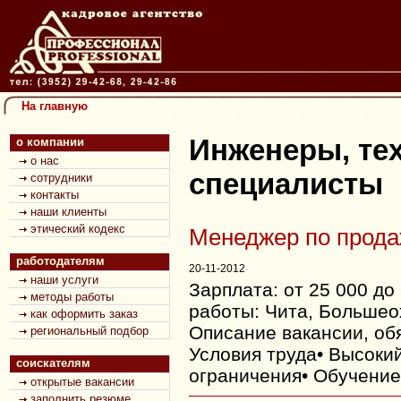
Hа главную
Инженеры, те
о компании
о нас
специалисты
сотрудники
контакты
наши клиенты
этический кодекс
Менеджер по прода
работодателям
20-11-2012
наши услуги
Зарплата: от 25 000 до
методы работы
работы: Чита, Большеох
как оформить заказ
Описание вакансии, об
региональный подбор
Условия труда• Высоки
соискателям
ограничения• Обучени
открытые вакансии
заполнить резюме