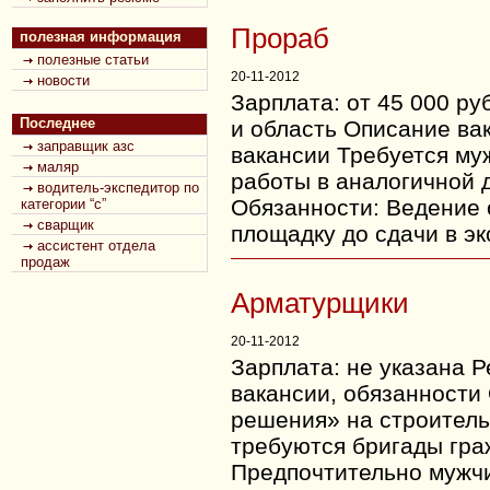
Прораб
полезная информация
полезные статьи
20-11-2012
новости
Зарплата: от 45 000 ру
Последнее
и область Описание ва
заправщик азс
вакансии Требуется муж
маляр
работы в аналогичной д
водитель-экспедитор по
Обязанности: Ведение 
категории “с”
сварщик
площадку до сдачи в эк
ассистент отдела
продаж
Арматурщики
20-11-2012
Зарплата: не указана 
вакансии, обязанности
решения» на строитель
требуются бригады гр
Предпочтительно мужч