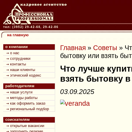
на главную
Главная
»
Советы
»
Чт
о компании
о нас
бытовку или взять быт
сотрудники
контакты
Что лучше купит
наши клиенты
этический кодекс
взять бытовку в
работодателям
03.09.2025
наши услуги
методы работы
как оформить заказ
региональный подбор
соискателям
открытые вакансии
заполнить резюме